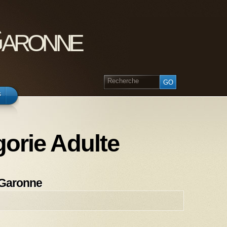
Garonne
s
gorie Adulte
 Garonne