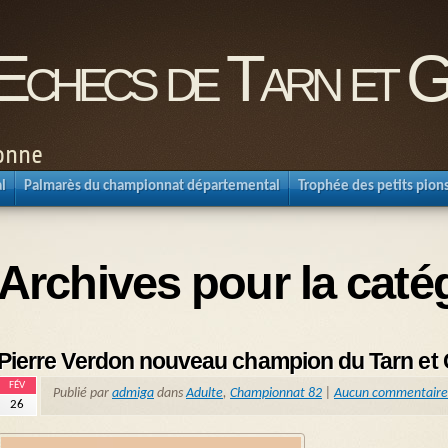
'Echecs de Tarn et 
ronne
l
Palmarès du championnat départemental
Trophée des petits pion
Archives pour la caté
Pierre Verdon nouveau champion du Tarn et
FÉV
Publié par
admiga
dans
Adulte
,
Championnat 82
|
Aucun commentaire
26
_