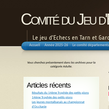
Comité du Jeu d
Le jeu d'Echecs en Tarn et Ga
Accueil
Année 2025-26
Le comité départementa
Vous cherchez présentement dans les archives pour la
catégorie Adulte.
Articles récents
Résultats du 14ème Trophée des petits pions
14ème Trophée des petits pions
Les jeunes montalbanais au championnat
d’Occitanie