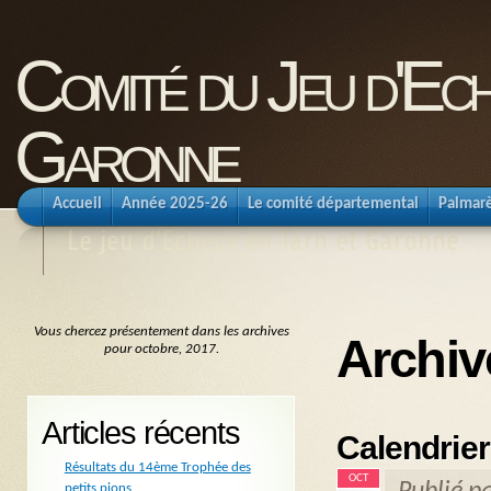
Comité du Jeu d'Ec
Garonne
Accueil
Année 2025-26
Le comité départemental
Palmar
Le jeu d'Echecs en Tarn et Garonne
Vous chercez présentement dans les archives
Archiv
pour octobre, 2017.
Articles récents
Calendrier
Résultats du 14ème Trophée des
OCT
petits pions