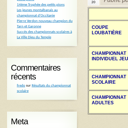
Publié p
20
14ème Trophée des petits pions
Les jeunes montalbanais au
championnat d’Occitanie
Pierre Verdon nouveau champion du
Tarn et Garonne
COUPE
Succès des championnats scolaires à
LOUBATIÈRE
La Ville Dieu du Temple
CHAMPIONNAT
INDIVIDUEL JE
Commentaires
récents
CHAMPIONNAT
SCOLAIRE
fredo
sur
Résultats du championnat
scolaire
CHAMPIONNAT
ADULTES
Meta