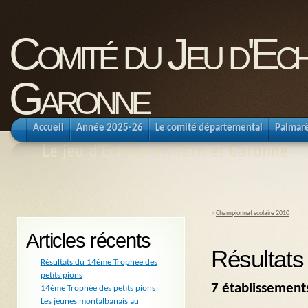
Comité du Jeu d'Ec
Garonne
Accueil
Année 2025-26
Le comité départemental
Palmar
Le jeu d'Echecs en Tarn et Garonne
«
Championnat scolaire 2010
Articles récents
Résultats
Résultats du 14ème Trophée des
petits pions
7 établissement
14ème Trophée des petits pions
Les jeunes montalbanais au