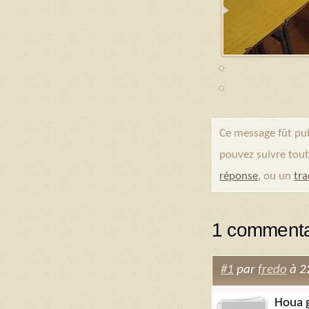
Ce message fût pub
pouvez suivre tout
réponse
, ou un
tr
1 commenta
#1
par
fredo
à 2
Houa g