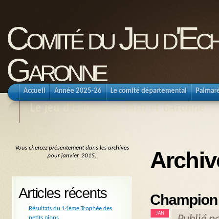
Comité du Jeu d'Ec
Garonne
Accueil
Année 2025-26
Le comité départemental
Palmar
Le jeu d'Echecs en Tarn et Garonne
Vous chercez présentement dans les archives
Archiv
pour janvier, 2015.
Articles récents
Championn
Résultats du 14ème Trophée des
JAN
petits pions