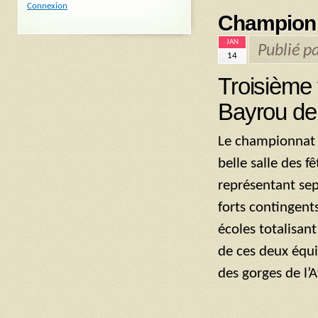
Connexion
Championn
JAN
Publié p
14
Troisième t
Bayrou de 
Le championnat s
belle salle des f
représentant se
forts contingent
écoles totalisant
de ces deux équip
des gorges de l’