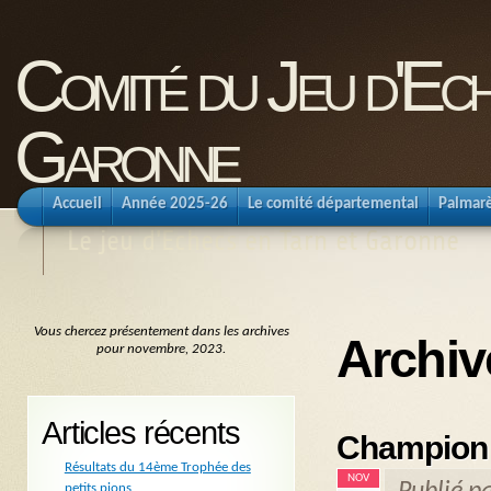
Comité du Jeu d'Ec
Garonne
Accueil
Année 2025-26
Le comité départemental
Palmar
Le jeu d'Echecs en Tarn et Garonne
Vous chercez présentement dans les archives
Archiv
pour novembre, 2023.
Articles récents
Championn
Résultats du 14ème Trophée des
NOV
petits pions