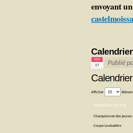
envoyant un
castelmoiss
Calendrier
NOV
Publié p
17
Calendrie
Afficher
élémen
EVÈNEMENT SPORTIF
Championnat des jeunes 
Coupe Loubatière