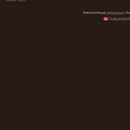
février 2005
Thème Arclite par
digitalnature
| Tr
Fil des articles (