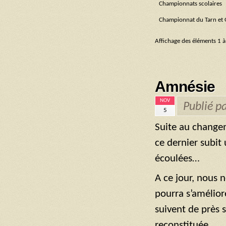
Championnats scolaires
Championnat du Tarn et
Affichage des éléments 1 à
Amnésie
NOV
Publié p
5
Suite au change
ce dernier subi
écoulées…
A ce jour, nous 
pourra s’amélior
suivent de près 
reconstituée…