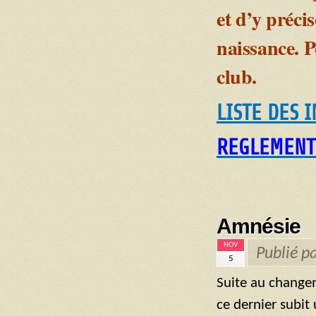
et d’y préci
naissance. P
club.
LISTE DES I
REGLEMENT
Amnésie
NOV
Publié p
5
Suite au change
ce dernier subi