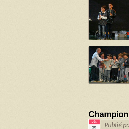
Championn
DÉC
Publié p
20