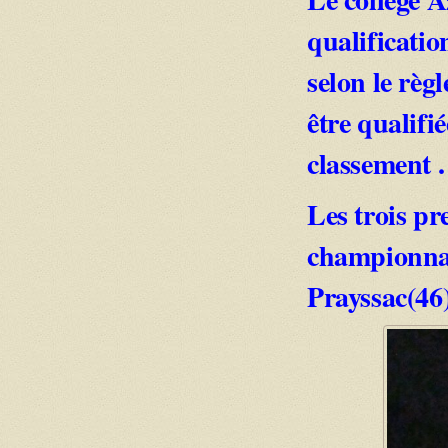
qualificatio
selon le règ
être qualifi
classement .
Les trois pr
championnat
Prayssac(46