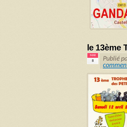
le 13ème T
MAR
Publié p
8
comment