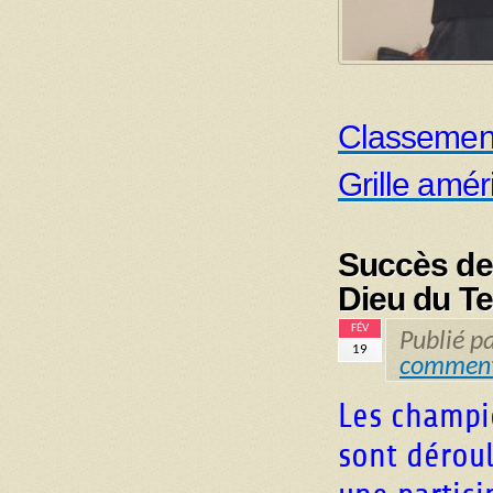
Classemen
Grille amér
Succès des
Dieu du T
FÉV
Publié p
19
comment
Les champi
sont déroul