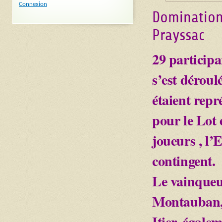
Connexion
Domination
Prayssac
29 participa
s’est déroul
étaient repr
pour le Lot 
joueurs , l’
contingent.
Le vainqueu
Montauban, 
Itier, égale