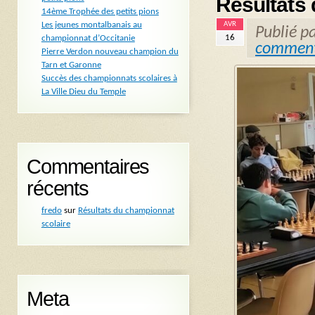
Résultats 
14ème Trophée des petits pions
AVR
Les jeunes montalbanais au
Publié p
16
championnat d’Occitanie
comment
Pierre Verdon nouveau champion du
Tarn et Garonne
Succès des championnats scolaires à
La Ville Dieu du Temple
Commentaires
récents
fredo
sur
Résultats du championnat
scolaire
Meta