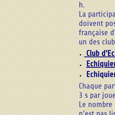
h.
La particip
doivent pos
française d’
un des clu
Club d’Ec
Echiquie
Echiquier
Chaque par
3 s par joue
Le nombre 
n’est pas l