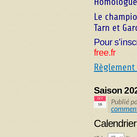
Homologué
Le champion
Tarn et Gar
Pour s’insc
free.fr
Règlement
Saison 20
OCT
Publié p
16
comment
Calendrier 