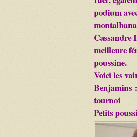
podium avec
montalbanai
Cassandre It
meilleure fé
poussine.
Voici les va
Benjamins :
tournoi
Petits pous