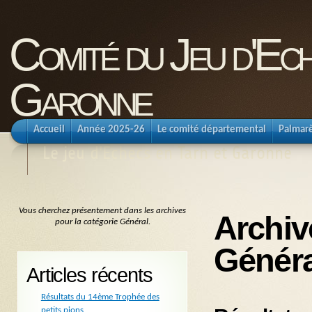
Comité du Jeu d'Ec
Garonne
Accueil
Année 2025-26
Le comité départemental
Palmar
Le jeu d'Echecs en Tarn et Garonne
Vous cherchez présentement dans les archives
Archiv
pour la catégorie Général.
Généra
Articles récents
Résultats du 14ème Trophée des
petits pions