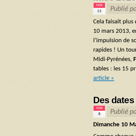
MAR
Publié p
13
Cela faisait plu
10 mars 2013, en
l’impulsion de s
rapides ! Un tou
Midi-Pyrénées,
tables : les 15 
article »
Des dates 
MAR
Publié p
8
Dimanche 10 M