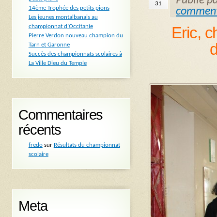
Publié p
31
14ème Trophée des petits pions
comment
Les jeunes montalbanais au
championnat d’Occitanie
Eric, 
Pierre Verdon nouveau champion du
d
Tarn et Garonne
Succès des championnats scolaires à
La Ville Dieu du Temple
Commentaires
récents
fredo
sur
Résultats du championnat
scolaire
Meta