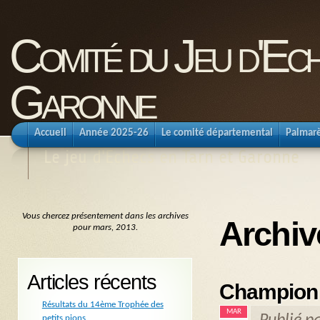
Comité du Jeu d'Ec
Garonne
Accueil
Année 2025-26
Le comité départemental
Palmar
Le jeu d'Echecs en Tarn et Garonne
Vous chercez présentement dans les archives
Archiv
pour mars, 2013.
Articles récents
Championn
Résultats du 14ème Trophée des
MAR
petits pions