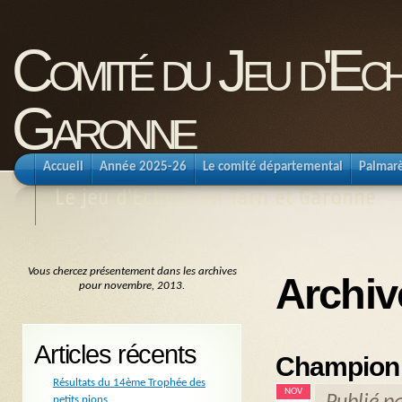
Comité du Jeu d'Ec
Garonne
Accueil
Année 2025-26
Le comité départemental
Palmar
Le jeu d'Echecs en Tarn et Garonne
Vous chercez présentement dans les archives
Archiv
pour novembre, 2013.
Articles récents
Championn
Résultats du 14ème Trophée des
NOV
petits pions