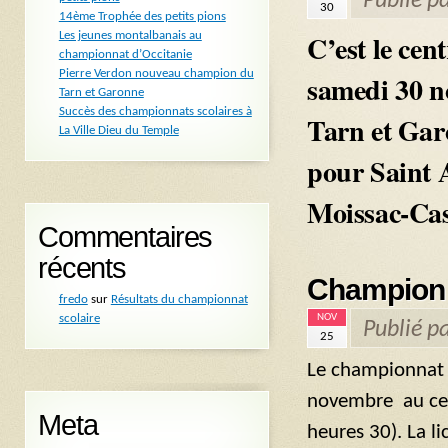
Publié p
30
14ème Trophée des petits pions
C’est le cen
Les jeunes montalbanais au
championnat d’Occitanie
Pierre Verdon nouveau champion du
samedi 30 n
Tarn et Garonne
Succès des championnats scolaires à
Tarn et Garo
La Ville Dieu du Temple
pour Saint 
Moissac-Cas
Commentaires
récents
Championn
fredo
sur
Résultats du championnat
NOV
scolaire
Publié p
25
Le championnat 
novembre au cen
Meta
heures 30). La l