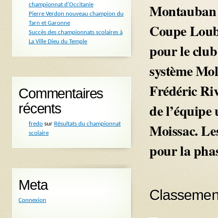
Montauban p
championnat d’Occitanie
Pierre Verdon nouveau champion du
Tarn et Garonne
Coupe Louba
Succès des championnats scolaires à
La Ville Dieu du Temple
pour le clu
système Mol
Frédéric Riv
Commentaires
de l’équipe 
récents
Moissac. Les
fredo
sur
Résultats du championnat
scolaire
pour la phas
Meta
Classement
Connexion
–