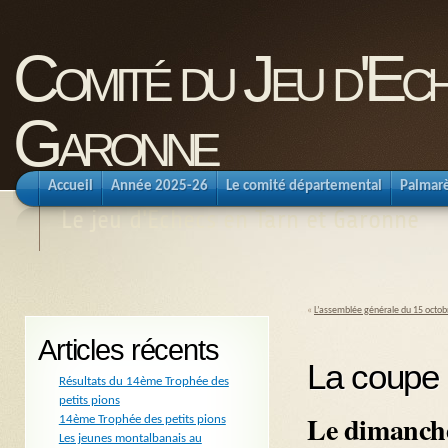
Comité du Jeu d'Ec
Garonne
Accueil
Année 2025-26
Le comité départemental
Palmar
Le jeu d'Echecs en Tarn et Garonne
«
L’assemblée générale du 15 octob
Articles récents
La coupe 
Résultats du 14ème Trophée des
petits pions
Le dimanche
14ème Trophée des petits pions
Les jeunes montalbanais au