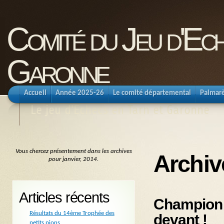
Comité du Jeu d'Ec
Garonne
Accueil
Année 2025-26
Le comité départemental
Palmar
Le jeu d'Echecs en Tarn et Garonne
Vous chercez présentement dans les archives
Archiv
pour janvier, 2014.
Articles récents
Championna
Résultats du 14ème Trophée des
devant !
petits pions