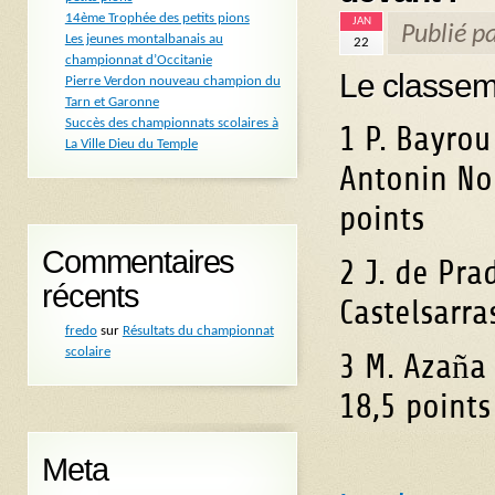
14ème Trophée des petits pions
JAN
Publié p
Les jeunes montalbanais au
22
championnat d’Occitanie
Le classem
Pierre Verdon nouveau champion du
Tarn et Garonne
Succès des championnats scolaires à
1 P. Bayrou
La Ville Dieu du Temple
Antonin Nob
points
Commentaires
2 J. de Pra
récents
Castelsarra
fredo
sur
Résultats du championnat
scolaire
ñ
3 M. Aza
a
18,5 points
Meta