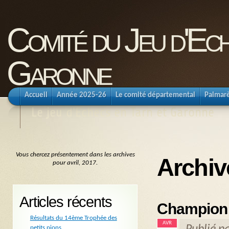
Comité du Jeu d'Ec
Garonne
Accueil
Année 2025-26
Le comité départemental
Palmar
Le jeu d'Echecs en Tarn et Garonne
Vous chercez présentement dans les archives
Archiv
pour avril, 2017.
Articles récents
Championn
Résultats du 14ème Trophée des
AVR
petits pions