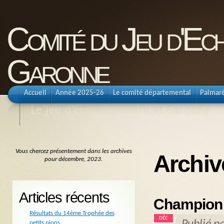
Comité du Jeu d'Ec
Garonne
Accueil
Année 2025-26
Le comité départemental
Palmar
Le jeu d'Echecs en Tarn et Garonne
Vous chercez présentement dans les archives
Archiv
pour décembre, 2023.
Articles récents
Championn
Résultats du 14ème Trophée des
DÉC
petits pions