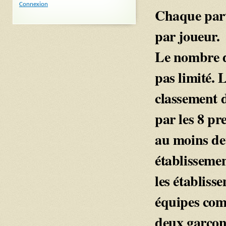
Connexion
Chaque part
par joueur.
Le nombre de
pas limité. 
classement d
par les 8 pr
au moins de
établissement
les établiss
équipes comp
deux garçon