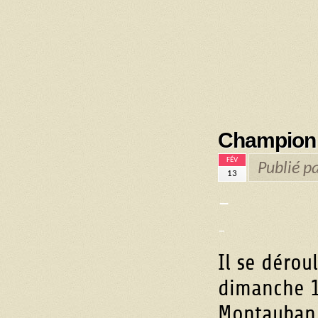
Championn
FÉV
Publié p
13
–
–
Il se dérou
dimanche 1
Montauban (