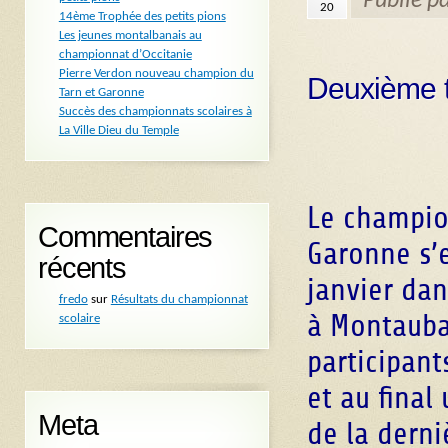
Publié p
20
14ème Trophée des petits pions
Les jeunes montalbanais au
championnat d’Occitanie
Pierre Verdon nouveau champion du
Deuxième ti
Tarn et Garonne
Succès des championnats scolaires à
La Ville Dieu du Temple
Le champio
Commentaires
Garonne s’e
récents
janvier dan
fredo
sur
Résultats du championnat
à Montauba
scolaire
participant
et au final
Meta
de la derni