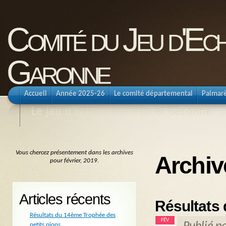
Comité du Jeu d'Ec
Garonne
Accueil
Année 2025-26
Le comité départemental
Palmar
Le jeu d'Echecs en Tarn et Garonne
Vous chercez présentement dans les archives
Archiv
pour février, 2019.
Articles récents
Résultats
Résultats du 14ème Trophée des
FÉV
petits pions