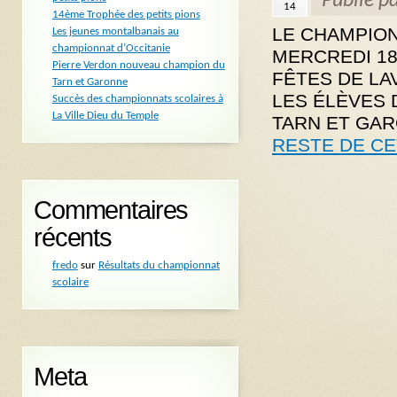
Publié p
14
14ème Trophée des petits pions
LE CHAMPION
Les jeunes montalbanais au
championnat d’Occitanie
MERCREDI 18
Pierre Verdon nouveau champion du
FÊTES DE LA
Tarn et Garonne
LES ÉLÈVES 
Succès des championnats scolaires à
La Ville Dieu du Temple
TARN ET GAR
RESTE DE CE
Commentaires
récents
fredo
sur
Résultats du championnat
scolaire
Meta