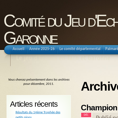
Comité du Jeu d'Ec
Garonne
Accueil
Année 2025-26
Le comité départemental
Palmar
Le jeu d'Echecs en Tarn et Garonne
Vous chercez présentement dans les archives
Archiv
pour décembre, 2011.
Articles récents
Championn
Résultats du 14ème Trophée des
DÉC
petits pions