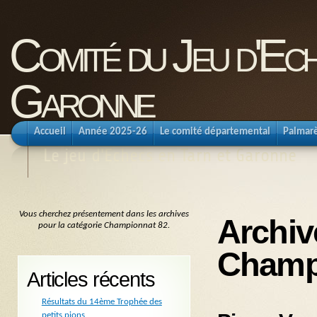
Comité du Jeu d'Ec
Garonne
Accueil
Année 2025-26
Le comité départemental
Palmar
Le jeu d'Echecs en Tarn et Garonne
Vous cherchez présentement dans les archives
Archiv
pour la catégorie Championnat 82.
Champ
Articles récents
Résultats du 14ème Trophée des
petits pions