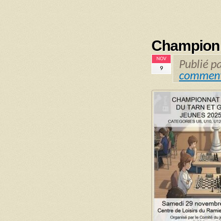
Championn
NOV
Publié p
9
comment