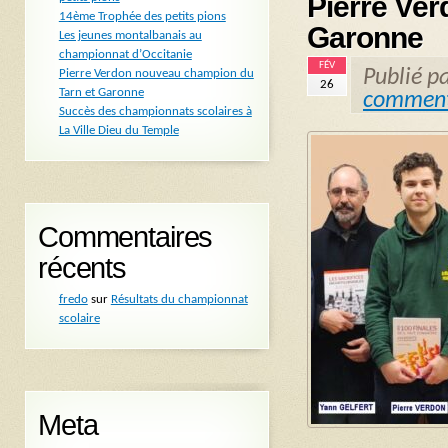
Pierre Ve
14ème Trophée des petits pions
Garonne
Les jeunes montalbanais au
championnat d’Occitanie
FÉV
Publié p
Pierre Verdon nouveau champion du
26
Tarn et Garonne
comment
Succès des championnats scolaires à
La Ville Dieu du Temple
Commentaires
récents
fredo
sur
Résultats du championnat
scolaire
Meta