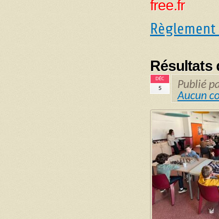
free.fr
Règlement
Résultats
DÉC
Publié p
5
Aucun c