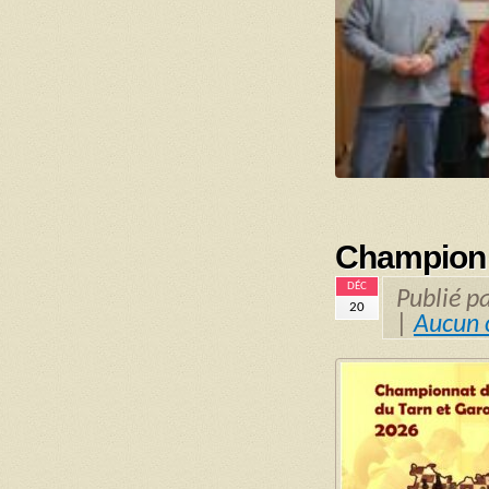
Championn
DÉC
Publié p
20
|
Aucun 