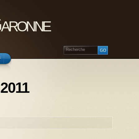
Garonne
s
 2011