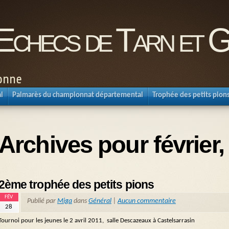
'Echecs de Tarn et 
ronne
l
Palmarès du championnat départemental
Trophée des petits pion
Archives pour février,
2ème trophée des petits pions
FÉV
Publié par
Miga
dans
Général
|
Aucun commentaire
28
Tournoi pour les jeunes le 2 avril 2011, salle Descazeaux à Castelsarrasin