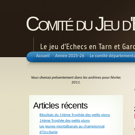
Comité du Jeu d
Le jeu d'Echecs en Tarn et Ga
Accueil
Année 2025-26
Le comité départementa
Vous chercez présentement dans les archives pour février,
2011.
Articles récents
Résultats du 14ème Trophée des petits pions
14ème Trophée des petits pions
Les jeunes montalbanais au championnat
d’Occitanie