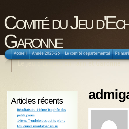
Comité du Jeu d'Ec
Garonne
Accueil
Année 2025-26
Le comité départemental
Palmar
Le jeu d'Echecs en Tarn et Garonne
admig
Articles récents
Résultats du 14ème Trophée des
petits pions
14ème Trophée des petits pions
Les jeunes montalbanais au