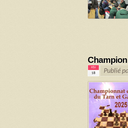
Championn
FÉV
Publié p
18