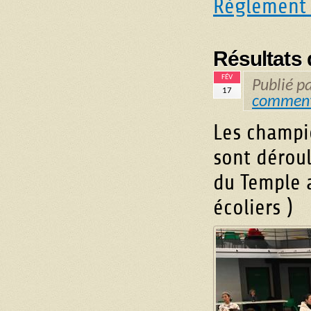
Règlement
Résultats
FÉV
Publié p
17
comment
Les champi
sont déroul
du Temple a
écoliers )