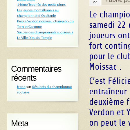
Publié p
27
14ème Trophée des petits pions
Les jeunes montalbanais au
Le champio
championnat d’Occitanie
Pierre Verdon nouveau champion du
samedi 22 
Tarn et Garonne
joueurs ont
Succès des championnats scolaires à
La Ville Dieu du Temple
fort contin
pour le clu
Moissac .
Commentaires
récents
C’est Félic
fredo
sur
Résultats du championnat
entraîneur 
scolaire
deuxième f
Verdon et 
on peut le 
Meta