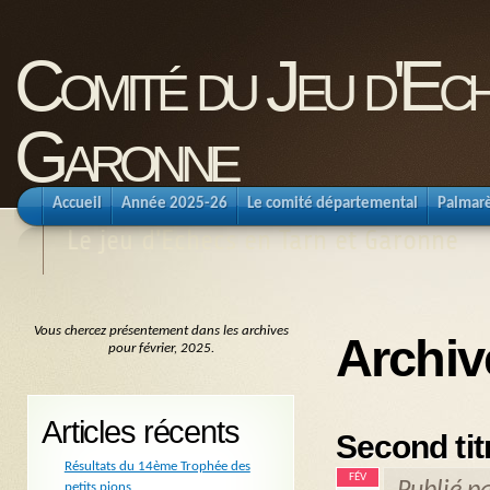
Comité du Jeu d'Ec
Garonne
Accueil
Année 2025-26
Le comité départemental
Palmar
Le jeu d'Echecs en Tarn et Garonne
Vous chercez présentement dans les archives
Archiv
pour février, 2025.
Articles récents
Second tit
Résultats du 14ème Trophée des
FÉV
petits pions