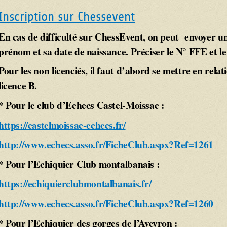
Inscription sur Chessevent
En cas de difficulté sur ChessEvent, on peut envoyer u
prénom et sa date de naissance. Préciser le N° FFE et l
Pour les non licenciés, il faut d’abord se mettre en relat
licence B.
* Pour le club d’Echecs Castel-Moissac :
https://castelmoissac-echecs.fr/
http://www.echecs.asso.fr/FicheClub.aspx?Ref=1261
* Pour l’Echiquier Club montalbanais :
https://echiquierclubmontalbanais.fr/
http://www.echecs.asso.fr/FicheClub.aspx?Ref=1260
* Pour l’Echiquier des gorges de l’Aveyron :