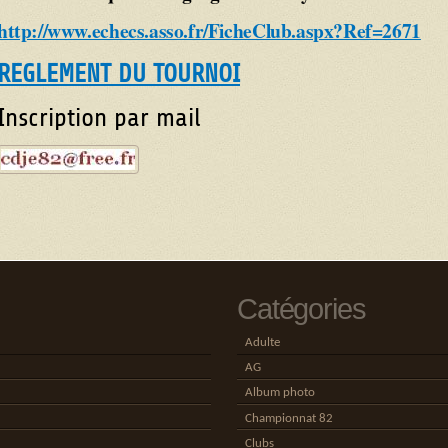
http://www.echecs.asso.fr/FicheClub.aspx?Ref=2671
REGLEMENT DU TOURNOI
Inscription par mail
Catégories
Adulte
AG
Album photo
Championnat 82
Clubs