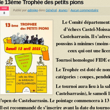
le 13ème Trophée des petits pions
MAR
Publié par
admiga
dans
Général
,
Jeunes
|
Aucun commentaire
8
Le Comité départementa
d’échecs Castel-Moissa
Castelsarrasin. Il s’adre
poussins à minimes (moins d
ceux qui ont une lice
Tournoi homologué FIDE en
Le Trophée est doté de nom
catégories : coupes, pendul
Le tournoi aura lieu à la s
Castelsarrasin), le samedi 1
l’open de Castelsarrasin. Le pointage commencera à 13 
Il est recommandé de s’inscrire avant la date du tournoi