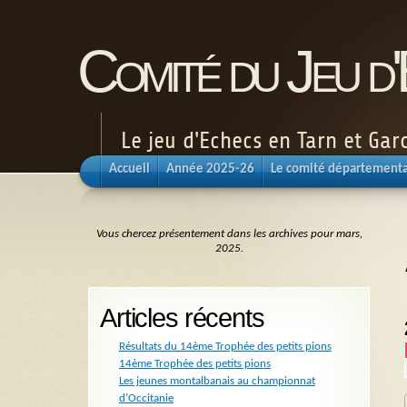
Comité du Jeu d
Le jeu d'Echecs en Tarn et Ga
Accueil
Année 2025-26
Le comité départementa
Vous chercez présentement dans les archives pour mars,
2025.
Articles récents
Résultats du 14ème Trophée des petits pions
14ème Trophée des petits pions
Les jeunes montalbanais au championnat
d’Occitanie