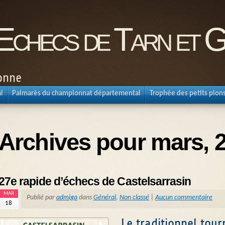
'Echecs de Tarn et 
ronne
l
Palmarès du championnat départemental
Trophée des petits pion
Archives pour mars, 
27e rapide d’échecs de Castelsarrasin
MAR
Publié par
admiga
dans
Général
,
Non classé
|
Aucun commentaire
18
Le traditionnel tour