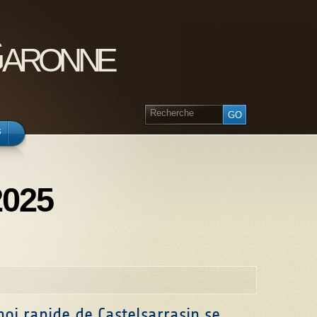
Garonne
s
2025
noi rapide de Castelsarrasin se