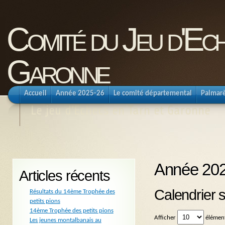
Comité du Jeu d'Ec
Garonne
Accueil
Année 2025-26
Le comité départemental
Palmar
Le jeu d'Echecs en Tarn et Garonne
Année 20
Articles récents
Calendrier s
Résultats du 14ème Trophée des
petits pions
14ème Trophée des petits pions
Afficher
élémen
Les jeunes montalbanais au