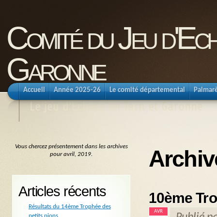
Comité du Jeu d'Ec
Garonne
Accueil
Année 2025-26
Le comité départemental
Palmar
Le jeu d'Echecs en Tarn et Garonne
Vous chercez présentement dans les archives
Archiv
pour avril, 2019.
Articles récents
10ème Tro
Résultats du 14ème Trophée des
AVR
petits pions