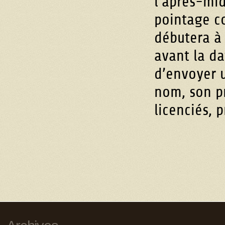
l’après-mid
pointage c
débutera à 
avant la da
d’envoyer u
nom, son p
licenciés, p