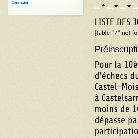
Connexion
– * – * – * –
LISTE DES 
[table “7” not f
Préinscripti
Pour la 10
d’échecs du
Castel-Mois
à Castelsar
moins de 1
dépasse pas
participati