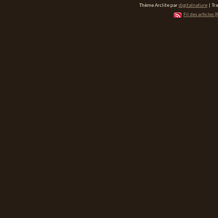
Thème Arclite par
digitalnature
| Tr
Fil des articles (