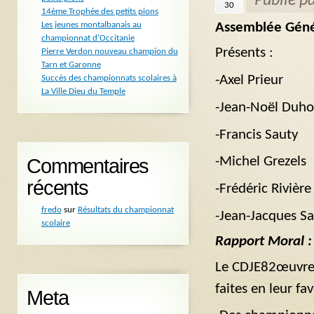
Publié p
30
14ème Trophée des petits pions
Assemblée Géné
Les jeunes montalbanais au
championnat d’Occitanie
Présents :
Pierre Verdon nouveau champion du
Tarn et Garonne
-Axel Prieur
Succès des championnats scolaires à
La Ville Dieu du Temple
-Jean-Noël Duh
-Francis Sauty
-Michel Grezels
Commentaires
récents
-Frédéric Rivière
fredo
sur
Résultats du championnat
-Jean-Jacques S
scolaire
Rapport Moral :
Le CDJE82œuvre p
faites en leur f
Meta