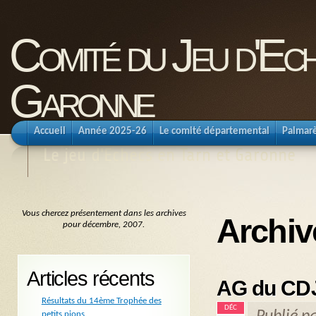
Comité du Jeu d'Ec
Garonne
Accueil
Année 2025-26
Le comité départemental
Palmar
Le jeu d'Echecs en Tarn et Garonne
Vous chercez présentement dans les archives
Archiv
pour décembre, 2007.
Articles récents
AG du CD
Résultats du 14ème Trophée des
DÉC
petits pions