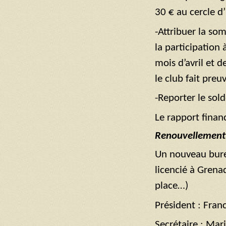
30 € au cercle d
-Attribuer la so
la participation
mois d’avril et d
le club fait preu
-Reporter le sol
Le rapport finan
Renouvellement
Un nouveau burea
licencié à Grena
place…)
Président : Fran
Secrétaire : Mar