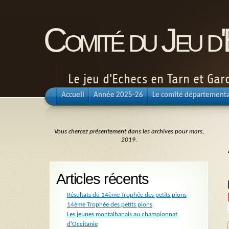
Comité du Jeu d
Le jeu d'Echecs en Tarn et Ga
Accueil
Année 2025-26
Le comité départementa
Vous chercez présentement dans les archives pour mars,
2019.
Articles récents
Résultats du 14ème Trophée des petits pions
14ème Trophée des petits pions
Les jeunes montalbanais au championnat
d’Occitanie