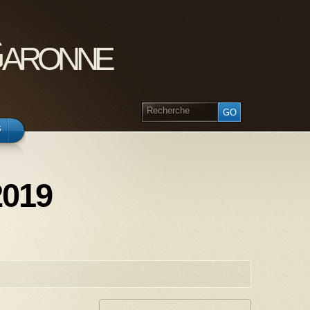
Garonne
s
2019