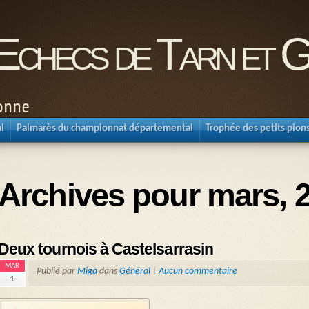
'Echecs de Tarn et 
ronne
l
Palmarès du championnat départemental
Trophée des petits pion
Archives pour mars, 
Deux tournois à Castelsarrasin
MAR
Publié par
Miga
dans
Général
|
Aucun commentaire
1