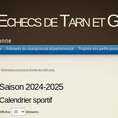
'Echecs de Tarn et 
ronne
l
Palmarès du championnat départemental
Trophée des petits pion
«
Participation en hausse au Trophée des petits pions
Saison 2024-2025
Calendrier sportif
Afficher
éléments