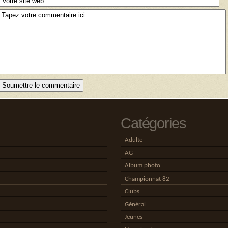
Catégories
Adulte
AG
Album photo
Championnat 82
Clubs
Général
Jeunes