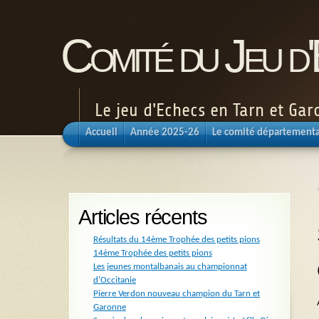
Comité du Jeu d
Le jeu d'Echecs en Tarn et Ga
Accueil
Année 2025-26
Le comité départementa
Articles récents
Résultats du 14ème Trophée des petits pions
14ème Trophée des petits pions
Les jeunes montalbanais au championnat
d’Occitanie
Pierre Verdon nouveau champion du Tarn et
Garonne