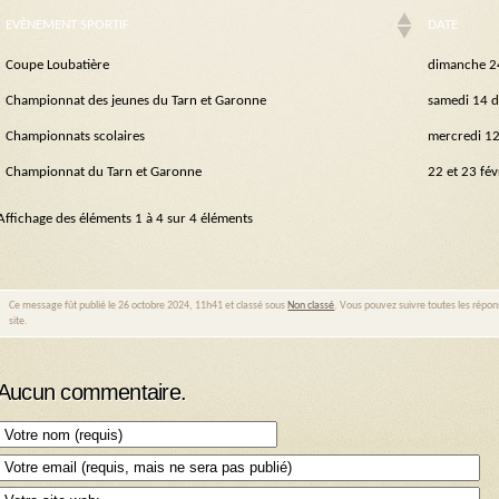
EVÈNEMENT SPORTIF
DATE
Coupe Loubatière
dimanche 2
Championnat des jeunes du Tarn et Garonne
samedi 14 
Championnats scolaires
mercredi 12
Championnat du Tarn et Garonne
22 et 23 fé
Affichage des éléments 1 à 4 sur 4 éléments
Ce message fût publié le 26 octobre 2024, 11h41 et classé sous
Non classé
. Vous pouvez suivre toutes les répon
site.
Aucun commentaire.