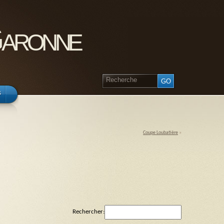
Garonne
s
Coupe Loubatière
»
Rechercher: