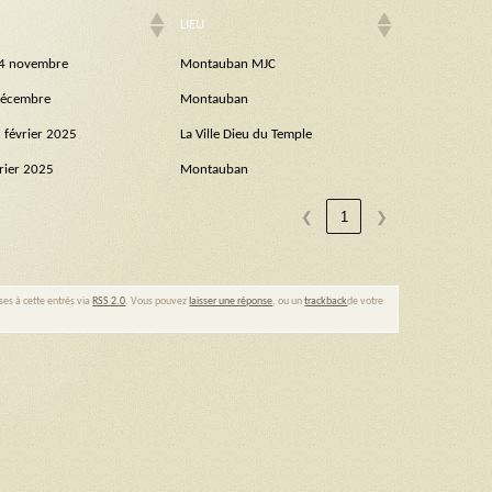
LIEU
4 novembre
Montauban MJC
décembre
Montauban
 février 2025
La Ville Dieu du Temple
vrier 2025
Montauban
❮
1
❯
ses à cette entrés via
RSS 2.0
. Vous pouvez
laisser une réponse
, ou un
trackback
de votre