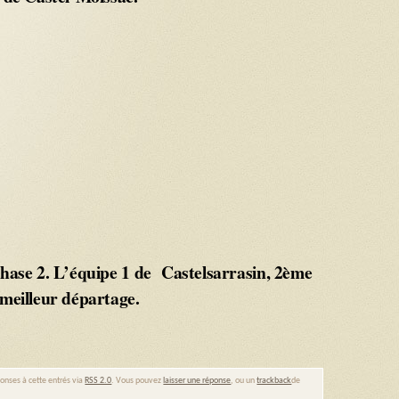
hase 2. L’équipe 1 de Castelsarrasin, 2ème
meilleur départage.
ponses à cette entrés via
RSS 2.0
. Vous pouvez
laisser une réponse
, ou un
trackback
de