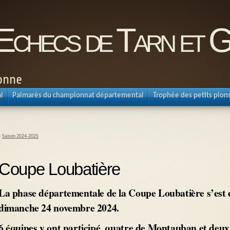
'Echecs de Tarn et 
ronne
l
Palmarès du championnat départemental
Trophée des petits pion
«
Saison 2024-2025
Coupe Loubatière
La phase départementale de la Coupe Loubatière s’est
dimanche 24 novembre 2024.
6 équipes y ont participé, quatre de Montauban et deux