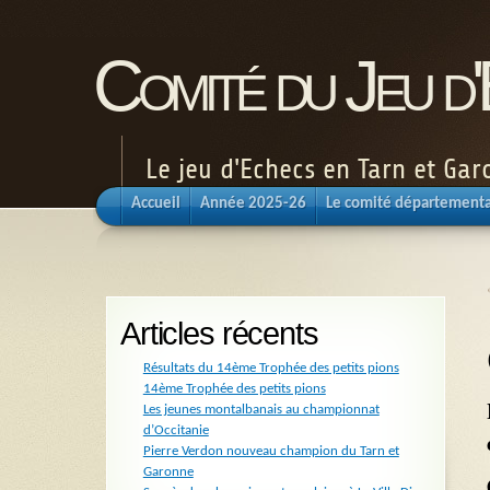
Comité du Jeu d
Le jeu d'Echecs en Tarn et Ga
Accueil
Année 2025-26
Le comité départementa
Articles récents
Résultats du 14ème Trophée des petits pions
14ème Trophée des petits pions
Les jeunes montalbanais au championnat
d’Occitanie
Pierre Verdon nouveau champion du Tarn et
Garonne