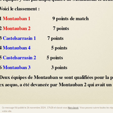
Voici le classement :
1
Montauban 1
9 points de match
2
Montauban 2
7 points
3
Castelsarrasin
1
7 points
4
Montauban 4
5 points
5
Castelsarrasin 2
5 points
6
Montauban 3
3 points
Deux équipes de Montauban se sont qualifiées pour la p
ex aequo, a été devancée par Montauban 2 qui avait un 
Ce message fût publié le 26 novembre 2024, 17h28 et classé sous
Non classé
. Vous pouvez suivre toutes les ré
votre site.