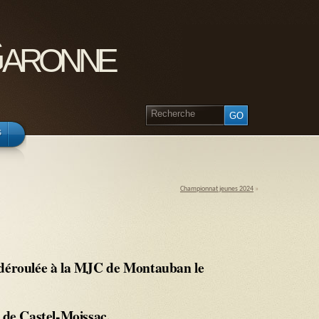
Garonne
s
Championnat jeunes 2024
»
 déroulée à la MJC de Montauban le
 de Castel-Moissac.