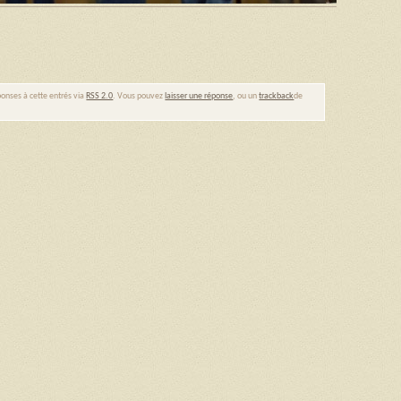
ponses à cette entrés via
RSS 2.0
. Vous pouvez
laisser une réponse
, ou un
trackback
de