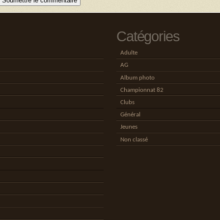
Catégories
Adulte
AG
Album photo
Championnat 82
Clubs
Général
Jeunes
Non classé