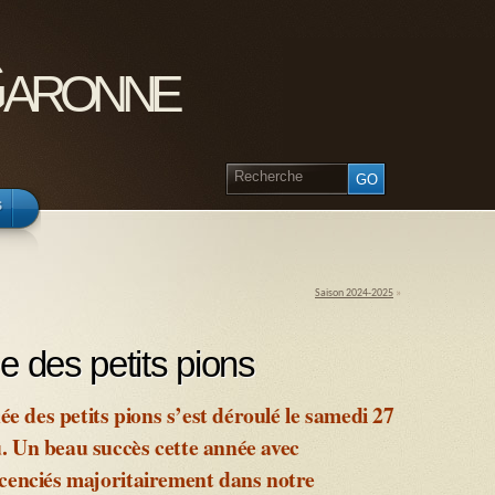
Garonne
s
Saison 2024-2025
»
e des petits pions
 des petits pions s’est déroulé le samedi 27
. Un beau succès cette année avec
icenciés majoritairement dans notre