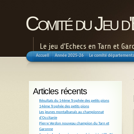
Comité du Jeu d
Le jeu d'Echecs en Tarn et Ga
Accueil
Année 2025-26
Le comité départementa
Articles récents
Résultats du 14ème Trophée des petits pions
14ème Trophée des petits pions
Les jeunes montalbanais au championnat
d’Occitanie
Pierre Verdon nouveau champion du Tarn et
Garonne