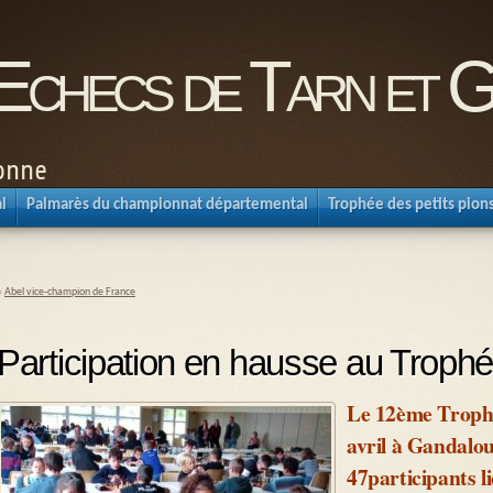
'Echecs de Tarn et 
ronne
l
Palmarès du championnat départemental
Trophée des petits pion
«
Abel vice-champion de France
Participation en hausse au Trophé
Le 12ème Trophée
avril à Gandalou
47participants l