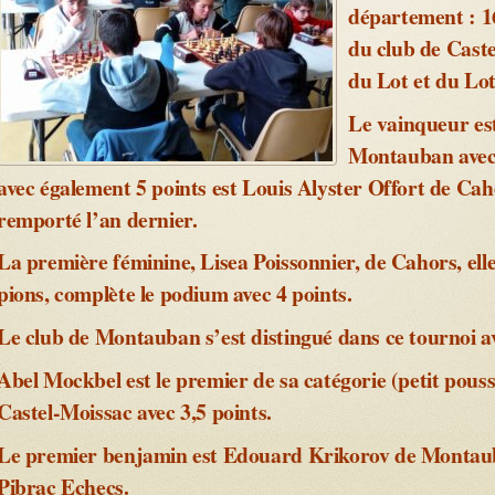
département : 1
du club de Caste
du Lot et du Lo
Le vainqueur es
Montauban avec 
avec également 5 points est Louis Alyster Offort de Caho
remporté l’an dernier.
La première féminine, Lisea Poissonnier, de Cahors, ell
pions, complète le podium avec 4 points.
Le club de Montauban s’est distingué dans ce tournoi av
Abel Mockbel est le premier de sa catégorie (petit pouss
Castel-Moissac avec 3,5 points.
Le premier benjamin est Edouard Krikorov de Montaub
Pibrac Echecs.