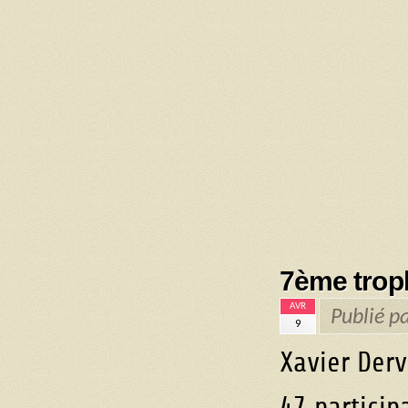
7ème troph
AVR
Publié p
9
Xavier Derv
47 particip