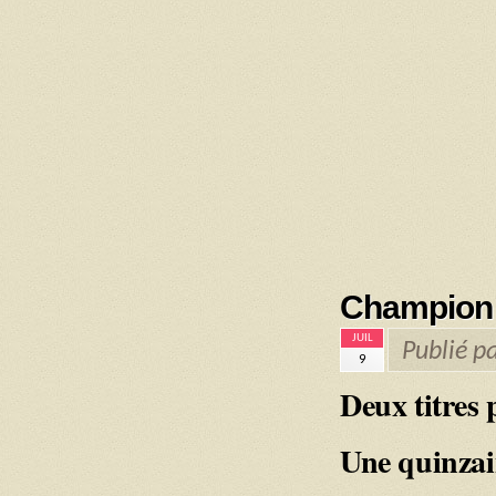
Championna
JUIL
Publié p
9
Deux titres 
Une quinzai