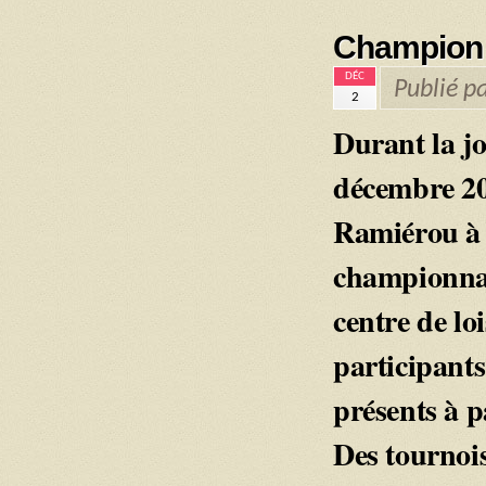
Championn
DÉC
Publié p
2
Durant la j
décembre 20
Ramiérou à
championnat
centre de lo
participants
présents à p
Des tournois