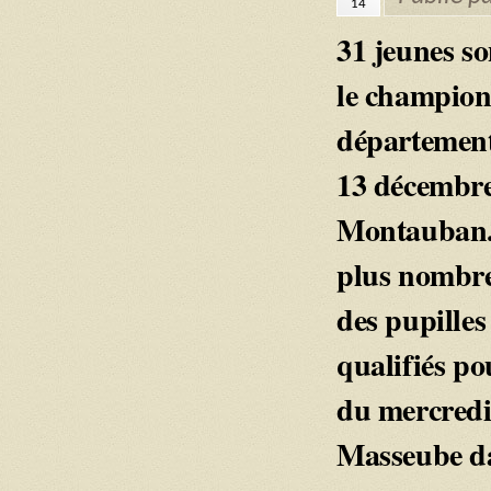
14
31 jeunes so
le champio
département
13 décembre
Montauban. 
plus nombreu
des pupilles 
qualifiés po
du mercredi 
Masseube da