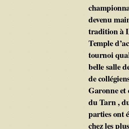
championnat
devenu mai
tradition à 
Temple d’acc
tournoi qual
belle salle d
de collégien
Garonne et d
du Tarn , d
parties ont 
chez les plu