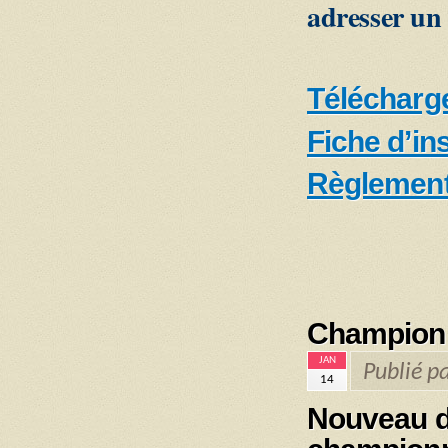
adresser un 
Télécharge
Fiche d’in
Règlement
Championn
JAN
Publié p
14
Nouveau do