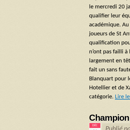
le mercredi 20 j
qualifier leur é
académique. Au f
joueurs de St An
qualification pou
n’ont pas failli 
largement en tê
fait un sans faut
Blanquart pour l
Hotellier et de 
catégorie.
Lire l
Championn
DÉC
Publié p