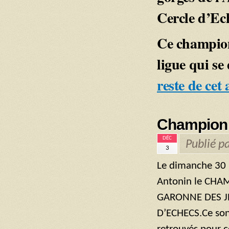
Cercle d’Ec
Ce champion
ligue qui se
reste de cet 
Championn
DÉC
Publié p
3
Le dimanche 30 
Antonin le CHA
GARONNE DES J
D’ECHECS.Ce son