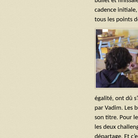
bullet et finiss
cadence initiale
tous les points de
égalité, ont dû 
par Vadim. Les b
son titre. Pour l
les deux challeng
départage. Et c’