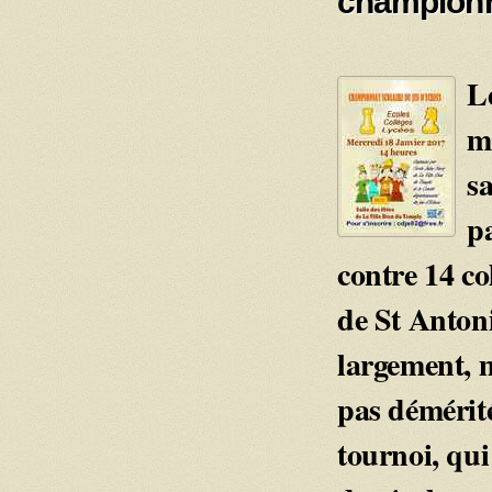
champion
L
m
sa
pa
contre 14 col
de St Anton
largement, m
pas démérit
tournoi, qui