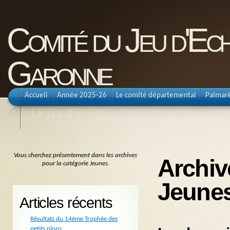
Comité du Jeu d'Ec
Garonne
Accueil
Année 2025-26
Le comité départemental
Palmar
Le jeu d'Echecs en Tarn et Garonne
Vous cherchez présentement dans les archives
Archiv
pour la catégorie Jeunes.
Jeune
Articles récents
Résultats du 14ème Trophée des
petits pions