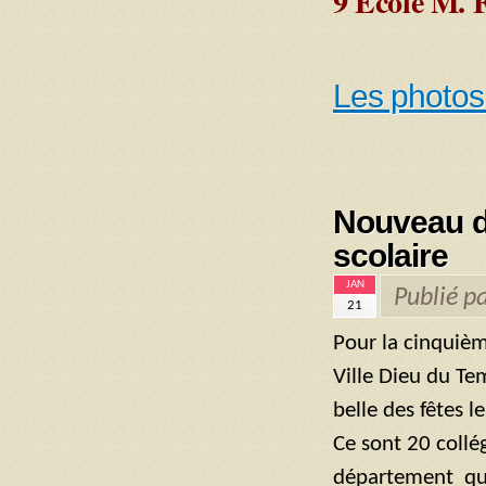
9 Ecole M. 
Les photos
Nouveau d
scolaire
JAN
Publié p
21
Pour la cinquièm
Ville Dieu du Te
belle des fêtes 
Ce sont 20 collé
département qui