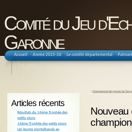
Comité du Jeu d'Ec
Garonne
Accueil
Année 2025-26
Le comité départemental
Palmar
Le jeu d'Echecs en Tarn et Garonne
«
Championnat des jeunes du Tarn 
Articles récents
Nouveau d
Résultats du 14ème Trophée des
petits pions
championn
14ème Trophée des petits pions
Les jeunes montalbanais au