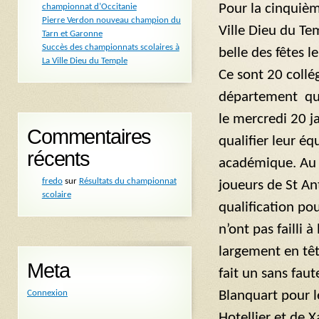
Pour la cinquièm
championnat d’Occitanie
Pierre Verdon nouveau champion du
Ville Dieu du Te
Tarn et Garonne
Succès des championnats scolaires à
belle des fêtes 
La Ville Dieu du Temple
Ce sont 20 collé
département qui
le mercredi 20 j
Commentaires
qualifier leur é
récents
académique. Au f
fredo
sur
Résultats du championnat
joueurs de St An
scolaire
qualification pou
n’ont pas failli 
largement en tê
Meta
fait un sans faut
Blanquart pour l
Connexion
Hotellier et de 