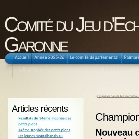
Comité du Jeu d'Ec
Garonne
Accueil
Année 2025-26
Le comité départemental
Palmar
Le jeu d'Echecs en Tarn et Garonne
«
Les jeunes dans la lice au château
Articles récents
Championn
Résultats du 14ème Trophée des
petits pions
Nouveau do
14ème Trophée des petits pions
Les jeunes montalbanais au