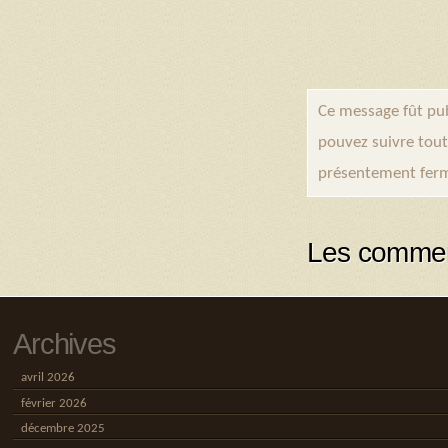
Ce message fût pub
pouvez suivre tout
présentement ferm
Les commen
Archives
avril 2026
février 2026
décembre 2025