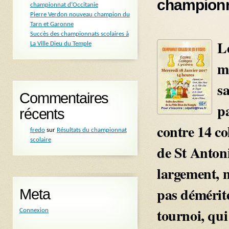
champion
championnat d’Occitanie
Pierre Verdon nouveau champion du
Tarn et Garonne
Succès des championnats scolaires à
L
La Ville Dieu du Temple
m
sa
Commentaires
pa
récents
contre 14 col
fredo
sur
Résultats du championnat
scolaire
de St Anton
largement, m
pas démérit
Meta
tournoi, qui
Connexion