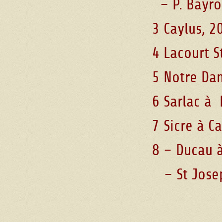
– P. Bayrou
3 Caylus, 2
4 Lacourt S
5 Notre Dam
6 Sarlac à 
7 Sicre à Ca
8 – Ducau à
– St Joseph