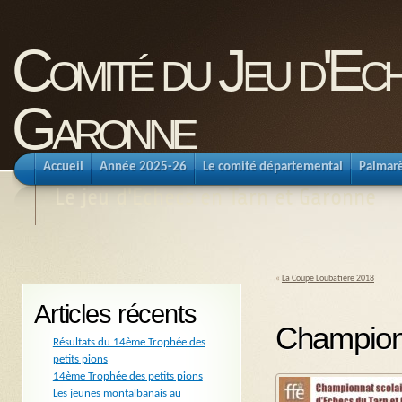
Comité du Jeu d'Ec
Garonne
Accueil
Année 2025-26
Le comité départemental
Palmar
Le jeu d'Echecs en Tarn et Garonne
«
La Coupe Loubatière 2018
Articles récents
Championn
Résultats du 14ème Trophée des
petits pions
14ème Trophée des petits pions
Les jeunes montalbanais au