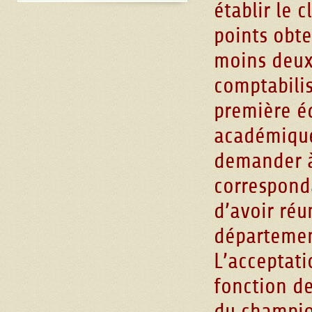
établir le 
points obte
moins deux
comptabili
première é
académique
demander à 
correspond
d’avoir réu
département
L’acceptat
fonction d
du champio