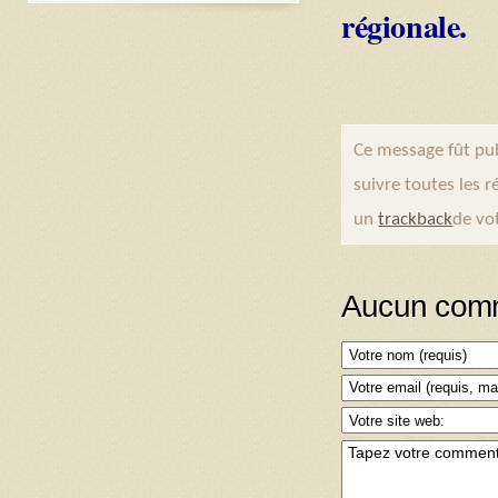
régionale.
Ce message fût pu
suivre toutes les 
un
trackback
de vot
Aucun comm