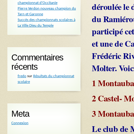
déroulée le 
championnat d’Occitanie
Pierre Verdon nouveau champion du
Tarn et Garonne
du Ramiérou
Succès des championnats scolaires à
La Ville Dieu du Temple
participé ce
et une de Ca
Frédéric Riv
Commentaires
Molter. Voic
récents
fredo
sur
Résultats du championnat
1 Montauban
scolaire
2 Castel- Mo
3 Montauban
Meta
Connexion
Le club de 