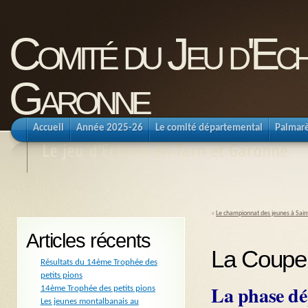
Comité du Jeu d'Ec
Garonne
Accueil
Année 2025-26
Le comité départemental
Palmar
Le jeu d'Echecs en Tarn et Garonne
«
Le championnat des jeunes à Sain
Articles récents
La Coupe
Résultats du 14ème Trophée des
petits pions
La phase dé
14ème Trophée des petits pions
Les jeunes montalbanais au