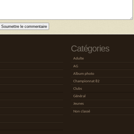
Catégories
Adulte
AG
Album photo
Championnat 82
Clubs
Général
Jeunes
Non classé