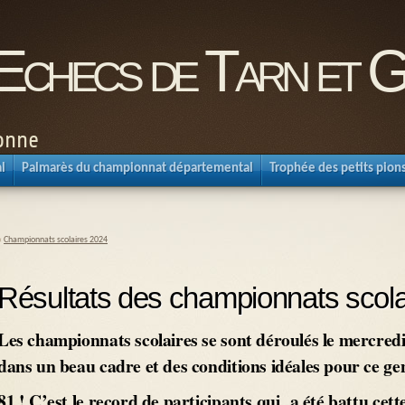
'Echecs de Tarn et 
ronne
l
Palmarès du championnat départemental
Trophée des petits pion
«
Championnats scolaires 2024
Résultats des championnats scola
Les championnats scolaires se sont déroulés le mercredi 
dans un beau cadre et des conditions idéales pour ce ge
81 ! C’est le record de participants qui a été battu cette