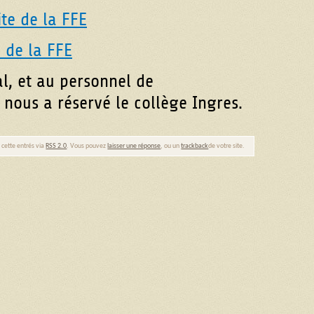
ite de la FFE
e de la FFE
l, et au personnel de
 nous a réservé le collège Ingres.
 cette entrés via
RSS 2.0
. Vous pouvez
laisser une réponse
, ou un
trackback
de votre site.