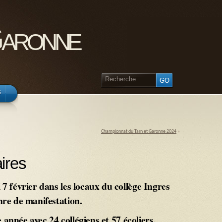
Garonne
s
Championnat du Tarn et Garonne 2024
»
ires
7 février dans les locaux du collège Ingres
nre de manifestation.
 année avec 24 collégiens et 57 écoliers.