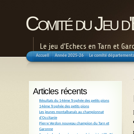
Comité du Jeu d
Le jeu d'Echecs en Tarn et Ga
Accueil
Année 2025-26
Le comité départementa
Articles récents
Résultats du 14ème Trophée des petits pions
14ème Trophée des petits pions
Les jeunes montalbanais au championnat
d’Occitanie
Pierre Verdon nouveau champion du Tarn et
Garonne