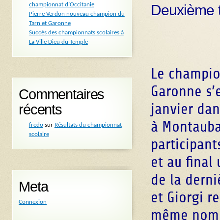
championnat d’Occitanie
Deuxième ti
Pierre Verdon nouveau champion du
Tarn et Garonne
Succès des championnats scolaires à
La Ville Dieu du Temple
Le champio
Garonne s’e
Commentaires
janvier dan
récents
à Montauba
fredo
sur
Résultats du championnat
scolaire
participant
et au final
de la derni
Meta
et Giorgi r
Connexion
même nombr