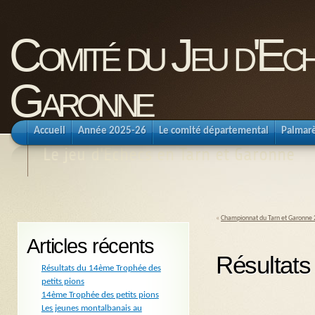
Comité du Jeu d'Ec
Garonne
Accueil
Année 2025-26
Le comité départemental
Palmar
Le jeu d'Echecs en Tarn et Garonne
«
Championnat du Tarn et Garonne
Articles récents
Résultats
Résultats du 14ème Trophée des
petits pions
14ème Trophée des petits pions
Les jeunes montalbanais au