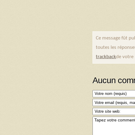
Ce message fût pub
toutes les réponse
trackback
de votre 
Aucun comm