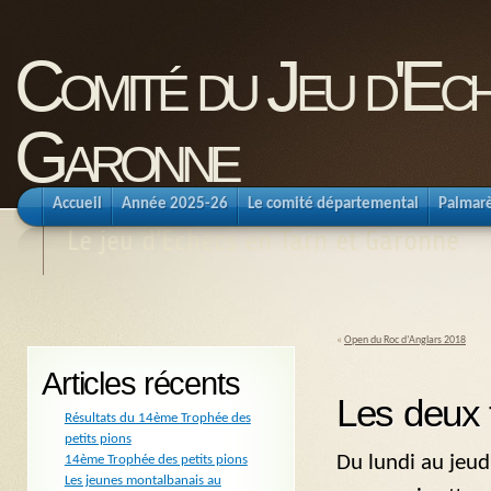
Comité du Jeu d'Ec
Garonne
Accueil
Année 2025-26
Le comité départemental
Palmar
Le jeu d'Echecs en Tarn et Garonne
«
Open du Roc d’Anglars 2018
Articles récents
Les deux 
Résultats du 14ème Trophée des
petits pions
Du lundi au jeudi
14ème Trophée des petits pions
Les jeunes montalbanais au