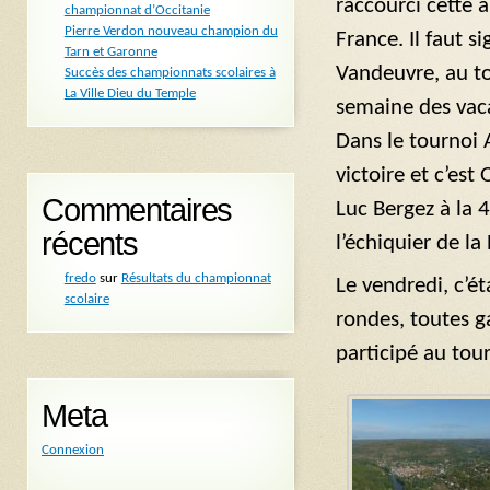
raccourci cette a
championnat d’Occitanie
Pierre Verdon nouveau champion du
France. Il faut s
Tarn et Garonne
Vandeuvre, au to
Succès des championnats scolaires à
La Ville Dieu du Temple
semaine des vaca
Dans le tournoi 
victoire et c’est
Commentaires
Luc Bergez à la 
récents
l’échiquier de la
fredo
sur
Résultats du championnat
Le vendredi, c’é
scolaire
rondes, toutes g
participé au tou
Meta
Connexion