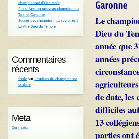
Garonne
championnat d’Occitanie
Pierre Verdon nouveau champion du
Tarn et Garonne
Le championn
Succès des championnats scolaires à
La Ville Dieu du Temple
Dieu du Temp
année que 31
années précé
Commentaires
récents
circonstance
fredo
sur
Résultats du championnat
agriculteur
scolaire
de date, les
difficiles a
Meta
13 collégiens
Connexion
parties ont 