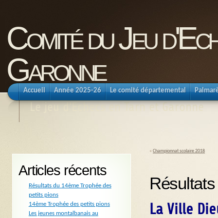
Comité du Jeu d'Ec
Garonne
Accueil
Année 2025-26
Le comité départemental
Palmar
Le jeu d'Echecs en Tarn et Garonne
«
Championnat scolaire 2018
Articles récents
Résultats
Résultats du 14ème Trophée des
petits pions
La Ville Di
14ème Trophée des petits pions
Les jeunes montalbanais au