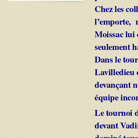
Chez les col
l’emporte, m
Moissac lui 
seulement h
Dans le tour
Lavilledieu 
devançant n
équipe inco
Le tournoi d
devant Vadim
dominé tous 