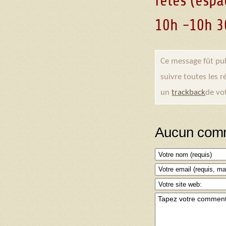
fêtes (espa
10h -10h 30
Ce message fût pub
suivre toutes les 
un
trackback
de vot
Aucun comm