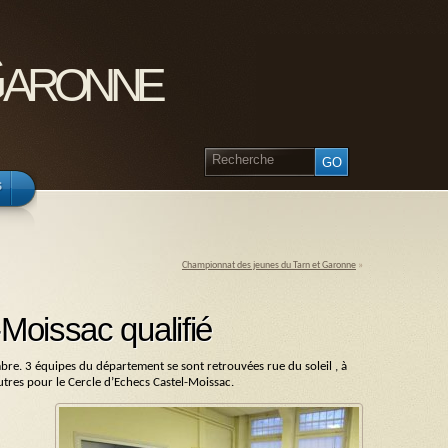
Garonne
s
Championnat des jeunes du Tarn et Garonne
»
Moissac qualifié
re. 3 équipes du département se sont retrouvées rue du soleil , à
utres pour le Cercle d’Echecs Castel-Moissac.