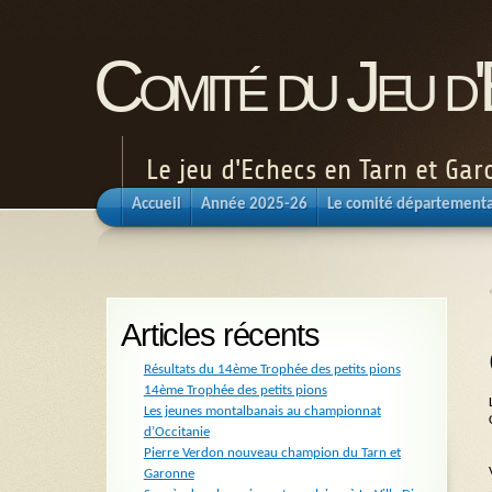
Comité du Jeu d
Le jeu d'Echecs en Tarn et Ga
Accueil
Année 2025-26
Le comité départementa
Articles récents
Résultats du 14ème Trophée des petits pions
14ème Trophée des petits pions
Les jeunes montalbanais au championnat
d’Occitanie
Pierre Verdon nouveau champion du Tarn et
Garonne