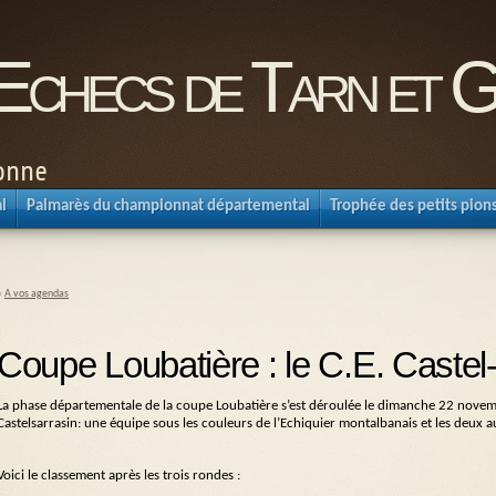
'Echecs de Tarn et 
ronne
l
Palmarès du championnat départemental
Trophée des petits pion
«
A vos agendas
Coupe Loubatière : le C.E. Castel-
La phase départementale de la coupe Loubatière s’est déroulée le dimanche 22 novemb
Castelsarrasin: une équipe sous les couleurs de l’Echiquier montalbanais et les deux a
Voici le classement après les trois rondes :