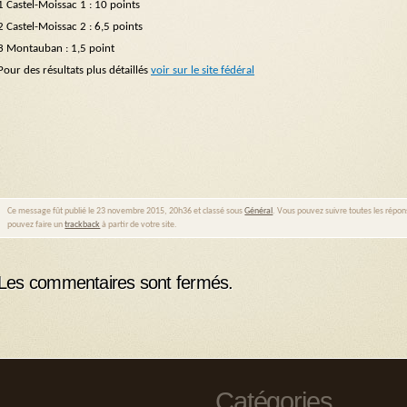
1 Castel-Moissac 1 : 10 points
2 Castel-Moissac 2 : 6,5 points
3 Montauban : 1,5 point
Pour des résultats plus détaillés
voir sur le site fédéral
Ce message fût publié le 23 novembre 2015, 20h36 et classé sous
Général
. Vous pouvez suivre toutes les répon
pouvez faire un
trackback
à partir de votre site.
Les commentaires sont fermés.
Catégories