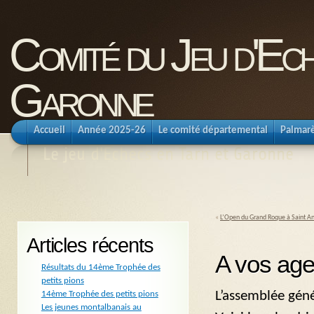
Comité du Jeu d'Ec
Garonne
Accueil
Année 2025-26
Le comité départemental
Palmar
Le jeu d'Echecs en Tarn et Garonne
«
L’Open du Grand Roque à Saint A
Articles récents
A vos ag
Résultats du 14ème Trophée des
petits pions
L’assemblée géné
14ème Trophée des petits pions
Les jeunes montalbanais au