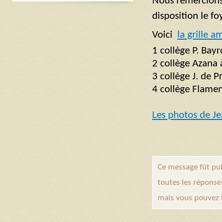
Nous remercions 
disposition le fo
Voici
la grille a
1 collège P. Bay
2 collège Azana
3 collège J. de P
4 collège Flamen
– *
Les photos de J
Ce message fût pub
toutes les réponse
mais vous pouvez 