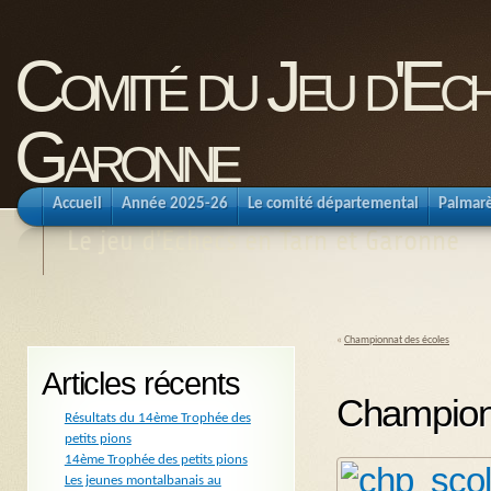
Comité du Jeu d'Ec
Garonne
Accueil
Année 2025-26
Le comité départemental
Palmar
Le jeu d'Echecs en Tarn et Garonne
«
Championnat des écoles
Articles récents
Champion
Résultats du 14ème Trophée des
petits pions
14ème Trophée des petits pions
Les jeunes montalbanais au