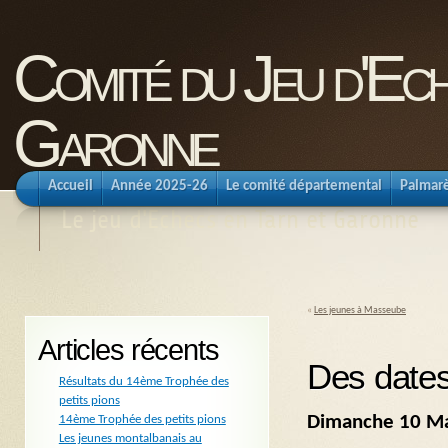
Comité du Jeu d'Ec
Garonne
Accueil
Année 2025-26
Le comité départemental
Palmar
Le jeu d'Echecs en Tarn et Garonne
«
Les jeunes à Masseube
Articles récents
Des dates
Résultats du 14ème Trophée des
petits pions
Dimanche 10 M
14ème Trophée des petits pions
Les jeunes montalbanais au