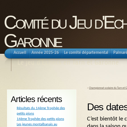
Comité du Jeu d'Ec
Garonne
Accueil
Année 2025-26
Le comité départemental
Palmar
Le jeu d'Echecs en Tarn et Garonne
«
Championnat scolaire du Tarn et 
Articles récents
Des dates
Résultats du 14ème Trophée des
petits pions
C’est bientôt le
14ème Trophée des petits pions
Les jeunes montalbanais au
dans la saison q