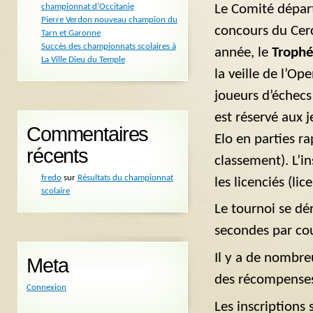
Le Comité départ
championnat d’Occitanie
Pierre Verdon nouveau champion du
concours du Cerc
Tarn et Garonne
Succès des championnats scolaires à
année, le
Troph
La Ville Dieu du Temple
la veille de l’O
joueurs d’échecs
est réservé aux 
Commentaires
Elo en parties r
récents
classement). L’in
fredo
sur
Résultats du championnat
les licenciés (li
scolaire
Le tournoi se dé
secondes par co
Il y a de nombreu
Meta
des récompenses
Connexion
Les inscriptions 