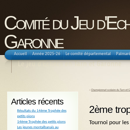
Comité du Jeu d'Ec
Garonne
Accueil
Année 2025-26
Le comité départemental
Palmar
Le jeu d'Echecs en Tarn et Garonne
«
Championnat scolaire du Tarn et 
Articles récents
2ème trop
Résultats du 14ème Trophée des
petits pions
Tournoi pour les
14ème Trophée des petits pions
Les jeunes montalbanais au