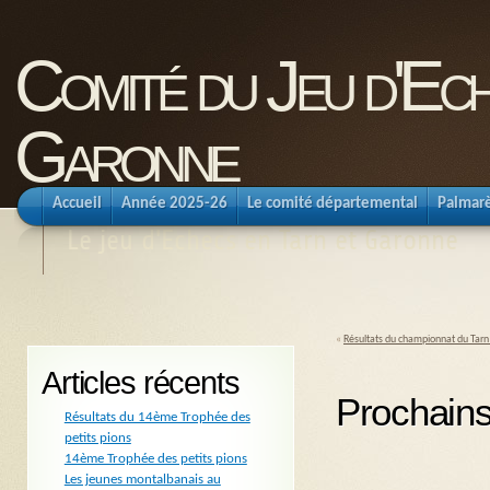
Comité du Jeu d'Ec
Garonne
Accueil
Année 2025-26
Le comité départemental
Palmar
Le jeu d'Echecs en Tarn et Garonne
«
Résultats du championnat du Tarn
Articles récents
Prochains
Résultats du 14ème Trophée des
petits pions
14ème Trophée des petits pions
Les jeunes montalbanais au