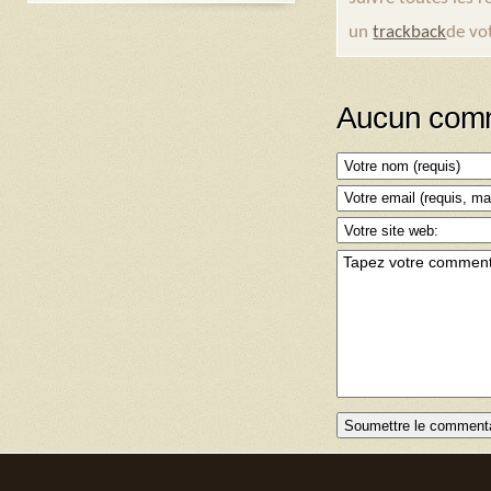
un
trackback
de vot
Aucun comm