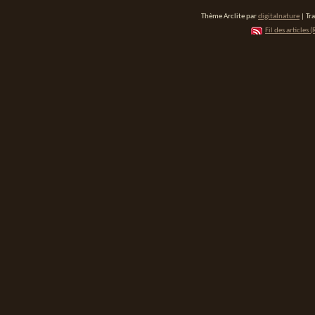
Thème Arclite par
digitalnature
| Tr
Fil des articles (