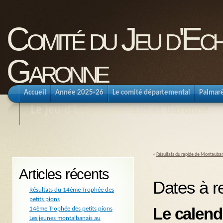
Comité du Jeu d'Ec
Garonne
Accueil
Année 2025-26
Le comité départemental
Palmar
Le jeu d'Echecs en Tarn et Garonne
«
Résultats du rapide de Montauba
Articles récents
Dates à re
Résultats du 14ème Trophée des
petits pions
Le calend
14ème Trophée des petits pions
Les jeunes montalbanais au