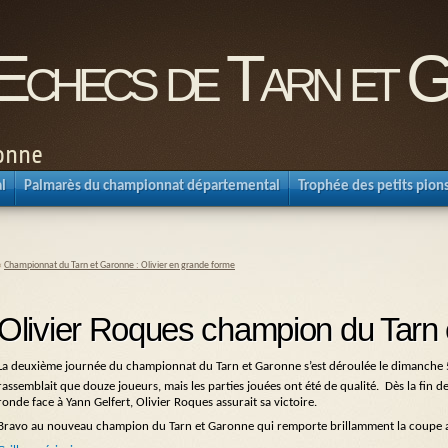
'Echecs de Tarn et 
ronne
l
Palmarès du championnat départemental
Trophée des petits pion
«
Championnat du Tarn et Garonne : Olivier en grande forme
Olivier Roques champion du Tarn
La deuxième journée du championnat du Tarn et Garonne s’est déroulée le dimanche 5
rassemblait que douze joueurs, mais les parties jouées ont été de qualité. Dès la fin de 
ronde face à Yann Gelfert, Olivier Roques assurait sa victoire.
Bravo au nouveau champion du Tarn et Garonne qui remporte brillamment la coupe avec