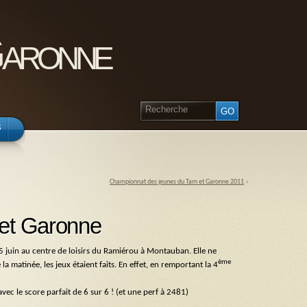
Garonne
s
Championnat des jeunes du Tarn et Garonne 2011
»
 et Garonne
 juin au centre de loisirs du Ramiérou à Montauban. Elle ne
ème
la matinée, les jeux étaient faits. En effet, en remportant la 4
 le score parfait de 6 sur 6 ! (et une perf à 2481)