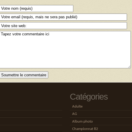
Catégories
Adulte
AG
Album photo
Championnat 82