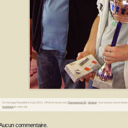
Ce message fût publié le 6 juin 2011, 19h56 et classé sous
Championnat 82
,
Général
. Vous pouvez suivre toutes
trackback
de votre site.
Aucun commentaire.