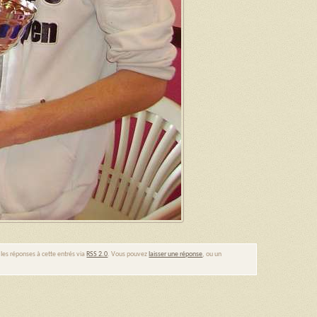
 les réponses à cette entrés via
RSS 2.0
. Vous pouvez
laisser une réponse
, ou un