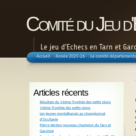
Comité du Jeu d
Le jeu d'Echecs en Tarn et Ga
Accueil
Année 2025-26
Le comité départementa
Articles récents
Résultats du 14ème Trophée des petits pions
14ème Trophée des petits pions
Les jeunes montalbanais au championnat
d’Occitanie
Pierre Verdon nouveau champion du Tarn et
Garonne