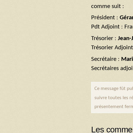
comme suit :
Président :
Géra
Pdt Adjoint : Fr
Trésorier :
Jean-
Trésorier Adjoint
Secrétaire :
Mari
Secrétaires adjo
Ce message fût pu
suivre toutes les 
présentement fer
Les commen