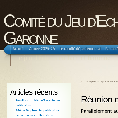
Comité du Jeu d'Ec
Garonne
Accueil
Année 2025-26
Le comité départemental
Palmar
Le jeu d'Echecs en Tarn et Garonne
«
Le championnat départemental J
Articles récents
Réunion 
Résultats du 14ème Trophée des
petits pions
Parallelement a
14ème Trophée des petits pions
Les jeunes montalbanais au