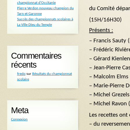
championnat d’Occitanie
du Comité dépar
Pierre Verdon nouveau champion du
Tarn et Garonne
(15H/16H30)
Succès des championnats scolaires à
La Ville Dieu du Temple
Présents :
– Francis Sauty
– Frédéric Riviè
Commentaires
– Gérard Kienle
récents
– Jean-Pierre Ca
fredo
sur
Résultats du championnat
– Malcolm Elms 
scolaire
– Marie-Pierre 
– Michel Grezels
– Michel Ravon
Meta
Les recettes ont 
Connexion
– du reversement